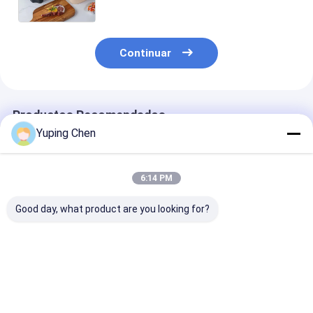
cerradura rápida, ideal para el
embalaje de alimentos
Continuar
Productos Recomendados
Yuping Chen
6:14 PM
Good day, what product are you looking for?
Almacenamiento de
recipiente de comida
Contenedor de
alimentos Cubo de
desechable de
alimentos de
plástico para
plástico grande
plástico recta
alimentos con
redondo con tapa
con tapa cont
certificación
recipiente de sopa y
de comida par
Mejor precio
Mejor precio
Mejor pre
CAS/FDA/SGS/ISO9001
ensalada recipiente
llevar contene