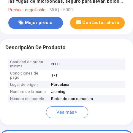
las fugas de microondas, seguro para llevar, bolos
de sopa de PP con tapas de cerradura rápida, ideal
Precio：negotiable
MOQ：5000
para el embalaje de alimentos
Mejor precio
Contactar ahora
Descripción De Producto
Cantidad de orden
5000
mínima
Condiciones de
T/T
pago
Lugar de origen
Porcelana
Nombre de la marca
Jieming
Número de modelo
Redondo con cerradura
Vea más