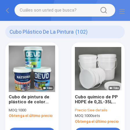
Cubo Plástico De La Pintura
(102)
Cubo de pintura de
Cubo químico de PP
plástico de color
HDPE de 0,2L-35L
personalizado de 18L
con tapa y asa
MOQ:
1000
Precio:
See details
con tapa para
Obtenga el último precio
MOQ:
1000sets
productos químicos
y polvo
Obtenga el último precio