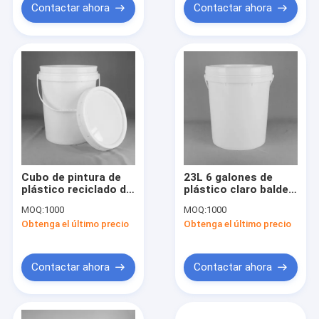
Contactar ahora
Contactar ahora
Cubo de pintura de
23L 6 galones de
plástico reciclado de
plástico claro balde
20L con tapa a
químico para
MOQ:
1000
MOQ:
1000
prueba de fugas para
pigmentos
Obtenga el último precio
Obtenga el último precio
productos químicos
Contactar ahora
Contactar ahora