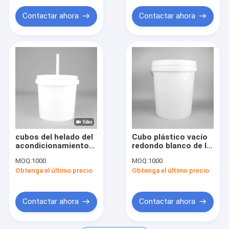
Contactar ahora
Contactar ahora
cubos del helado del
Cubo plástico vacío
acondicionamiento
redondo blanco de la
de los alimentos 3L
pintura de 20 litros
MOQ:
1000
MOQ:
1000
con las tapas FDA
para la pintura
Obtenga el último precio
Obtenga el último precio
Certifiication
Contactar ahora
Contactar ahora