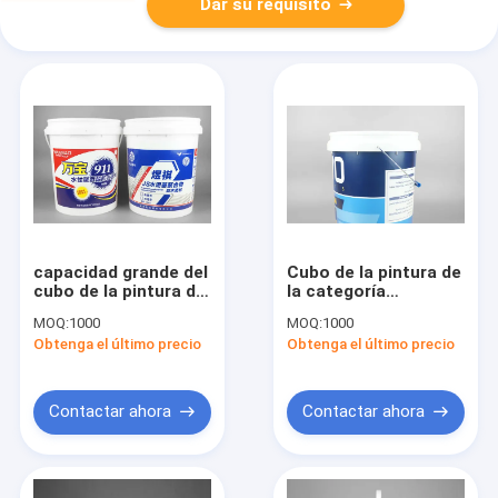
Dar su requisito
capacidad grande del
Cubo de la pintura de
cubo de la pintura del
la categoría
plástico de la prueba
alimenticia 20L
MOQ:
1000
MOQ:
1000
del escape 20L con el
impresión blanca de
Obtenga el último precio
Obtenga el último precio
SGS
la pantalla de 5
cubos del galón
Contactar ahora
Contactar ahora