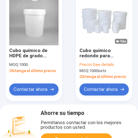
Cubo químico de
Cubo químico
HDPE de grado
redondo para
alimenticio de 6
almacenamiento de
MOQ:
1000
Precio:
See details
galones con tapa
productos químicos
Obtenga el último precio
MOQ:
1000sets
en exterior blanco
Obtenga el último precio
Contactar ahora
Contactar ahora
Ahorre su tiempo
Permítanos contactar con los mejores
productos con usted.