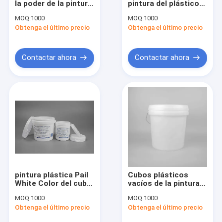
la poder de la pintura
pintura del plástico
Cubo plástico de la pintura
del polipropileno 18L
del polipropileno de 4
MOQ:
1000
MOQ:
1000
para la pintura de la
galones con la tapa
Obtenga el último precio
Cubo plástico oval
Obtenga el último precio
pared
Cubo plástico del aceite
Contactar ahora
Contactar ahora
Botella de plástico
tarro plástico
pintura plástica Pail
Cubos plásticos
White Color del cubo
vacíos de la pintura
plástico de la
del servicio del OEM
MOQ:
1000
MOQ:
1000
categoría alimenticia
cubo de la pintura de
Obtenga el último precio
Obtenga el último precio
de 33oz 1L
15 litros con la tapa
y la manija