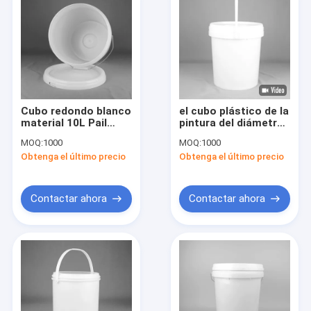
Cubo redondo blanco
el cubo plástico de la
material 10L Pail
pintura del diámetro
With Lid de la pintura
17L de los 28cm
MOQ:
1000
MOQ:
1000
de los PP 10 litros
pinta a Pail With Lid
Obtenga el último precio
Obtenga el último precio
Food Grade PP
Contactar ahora
Contactar ahora
Inicio
Productos
Sobre nosotros