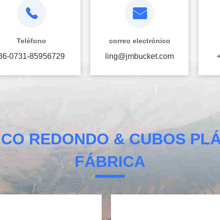
Teléfono
correo electrónico
86-0731-85956729
ling@jmbucket.com
ICO REDONDO & CUBOS PLÁ
FÁBRICA