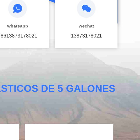
whatsapp
wechat
+8613873178021
13873178021
STICOS DE 5 GALONES