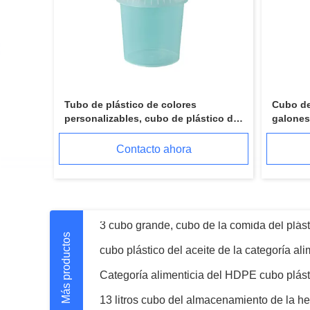
Tubo de plástico de colores
Cubo de
personalizables, cubo de plástico de
galones
28OZ/800ML, apto para alimentos,
virgen d
con tapa de fácil apertura
asa para
Contacto ahora
product
13 galón Toy Buckets White Round Durable p
Más productos