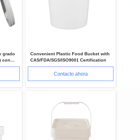
e grado
Convenient Plastic Food Bucket with
) con
CAS/FDA/SGS/ISO9001 Certification
Contacto ahora
Cubo del lubricante de los PP del polipropileno cubos de 20 litros con altura de las tapas los 38cm
cubo del lubricante de 19L los 30*27*38cm envase de plástico de 5 galones con las tapas