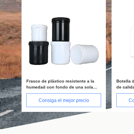
 resistente a la
Botella de PET para bebidas y jugos
do de una sola
de calidad alimentaria de 500 ml de
ET reciclable para
capacidad con tapa hermética con
seguro
tornillo
 mejor precio
Consiga el mejor precio