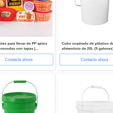
ntes para llevar de PP aptos
Cubo cuadrado de plástico d
croondas con tapas |
alimenticio de 20L (5 galones
or de envases de alimentos a
tapa y asa
de fugas
Contacto ahora
Contacto ahora
lástico del litro 3,5
El cubo blanco 20L del lubricante de 5 galones pinta el cubo para el aceite lubricante