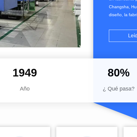
Changsha, Hun
diseño, la fab
de plástico, b
aplicaciones a
Leí
lubricantes, de
2001
80
%
Año
¿ Qué pasa?