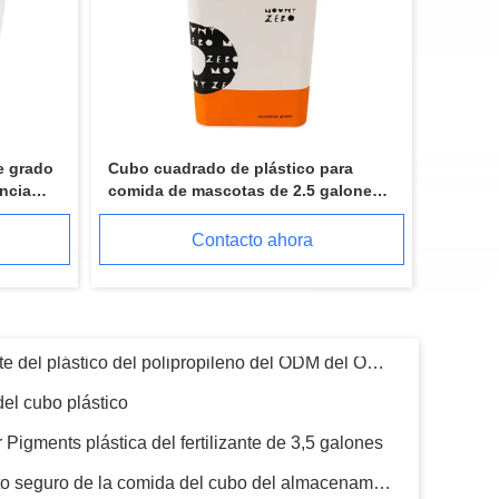
Cubo libre de 5 galones de la categoría alimenticia BPA con capacidad excelente del sello de la tapa
Litros tamaño pequeño de impresión de la pantalla del cubo plástico transparente de la aprobación del SGS 2
El SGS certificó el contenedor de almacenamiento de la comida del cubo del plástico transparente de 1 litro
e grado
Cubo cuadrado de plástico para
Prueba plástica transparente aprobada por la FDA del escape del cubo de 1 litro
ncia
comida de mascotas de 2.5 galones
Cubo agradable del aceite del plástico del polipropileno del ODM del OEM con la tapa del canalón
con tapa
Contacto ahora
del cubo plástico
Pigments plástica del fertilizante de 3,5 galones
ISO9001 almacenamiento seguro de la comida del cubo del almacenamiento de la herramienta de la aprobación 13L
Cubo del lubricante de los PP del polipropileno cubos de 20 litros con altura de las tapas los 38cm
cubo del lubricante de 19L los 30*27*38cm envase de plástico de 5 galones con las tapas