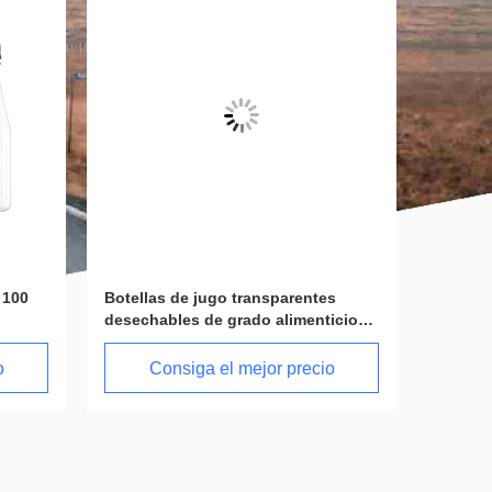
 transparentes
Botella de plástico resistente a altas
grado alimenticio
temperaturas de PP para bebidas
calientes y frías
l mejor precio
Consiga el mejor precio