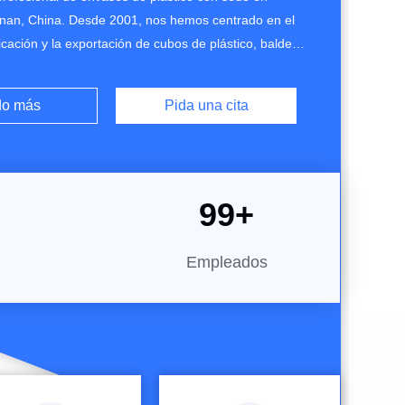
an, China. Desde 2001, nos hemos centrado en el
ricación y la exportación de cubos de plástico, baldes
otellas, frascos y envases personalizados para
limentarias, de pintura, recubrimientos, químicas, de
do más
Pida una cita
 limpieza, agrícolas e industriales.Con ...
100
+
Empleados