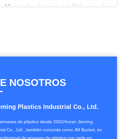
Cubo libre de 5 galones de la categoría alimenticia BPA con capacidad excelente del sello de la tapa
Litros tamaño pequeño de impresión de la pantalla del cubo plástico transparente de la aprobación del SGS 2
El SGS certificó el contenedor de almacenamiento de la comida del cubo del plástico transparente de 1 litro
Prueba plástica transparente aprobada por la FDA del escape del cubo de 1 litro
E NOSOTROS
ming Plastics Industrial Co., Ltd.
 envases de plástico desde 2001Hunan Jieming
trial Co., Ltd., también conocida como JM Bucket, es
profesional de envases de plástico con sede en