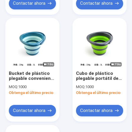
Contactar ahora
Contactar ahora
Bucket de plástico
Cubo de plástico
plegable conveniente
plegable portátil de
multifuncional para
diseño ligero y fácil
MOQ:
1000
MOQ:
1000
aplicaciones
de almacenar
Obtenga el último precio
Obtenga el último precio
domésticas y al aire
libre
Contactar ahora
Contactar ahora