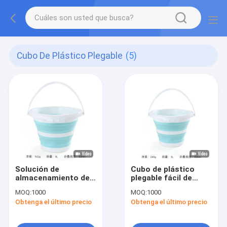
Cubo De Plástico Plegable
(5)
Solución de
Cubo de plástico
almacenamiento de
plegable fácil de
agua ligera y de
transportar ligero
MOQ:
1000
MOQ:
1000
ahorro de espacio
para viajar plegable
Obtenga el último precio
Obtenga el último precio