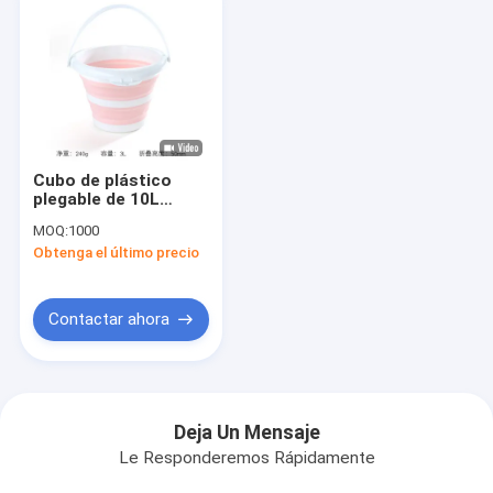
Cubo de plástico
plegable de 10L
diseño de ahorro de
MOQ:
1000
espacio para
Obtenga el último precio
acampar lavado de
coches aventuras al
aire libre
Contactar ahora
Deja Un Mensaje
Le Responderemos Rápidamente