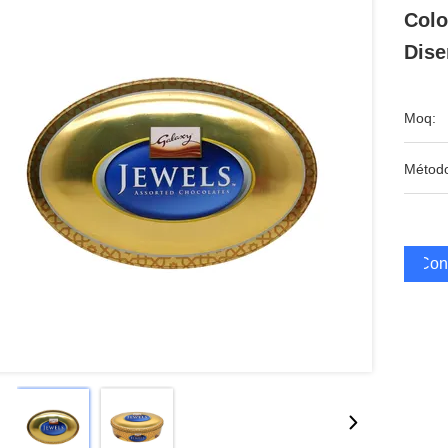
Colo
Dise
Moq:
Métod
Cons