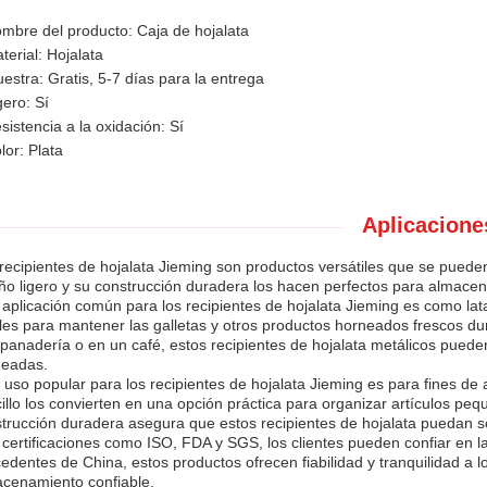
mbre del producto: Caja de hojalata
terial: Hojalata
estra: Gratis, 5-7 días para la entrega
gero: Sí
sistencia a la oxidación: Sí
lor: Plata
Aplicacione
recipientes de hojalata Jieming son productos versátiles que se pueden
ño ligero y su construcción duradera los hacen perfectos para almacen
aplicación común para los recipientes de hojalata Jieming es como lata
les para mantener las galletas y otros productos horneados frescos d
panadería o en un café, estos recipientes de hojalata metálicos pueden
neadas.
 uso popular para los recipientes de hojalata Jieming es para fines 
illo los convierten en una opción práctica para organizar artículos peq
trucción duradera asegura que estos recipientes de hojalata puedan so
certificaciones como ISO, FDA y SGS, los clientes pueden confiar en la
edentes de China, estos productos ofrecen fiabilidad y tranquilidad a
cenamiento confiable.