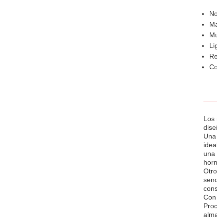
No
Ma
Mu
Li
Re
Co
Los 
dise
Una 
idea
una 
hor
Otro
senc
cons
Con 
Proc
alma