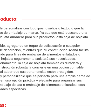
roducto:
e personalizar con logotipos, diseños o texto, lo que la
nes de embalaje de marca. Ya sea que esté buscando una
e lata duradero para sus productos, esta caja de hojalata
ble, agregando un toque de sofisticación a cualquier
 decoración, mientras que su construcción liviana facilita
ando para fines de embalaje de alimentos enlatados o
hojalata seguramente satisfará sus necesidades.
enamiento, la caja de hojalata también es duradera y
strucción robusta la convierte en una opción confiable
d al saber que sus pertenencias están protegidas.
l y personalizable que es perfecta para una amplia gama de
en en una opción práctica y elegante para organizar sus
mbalaje de lata o embalaje de alimentos enlatados, esta
dades específicas.
as: