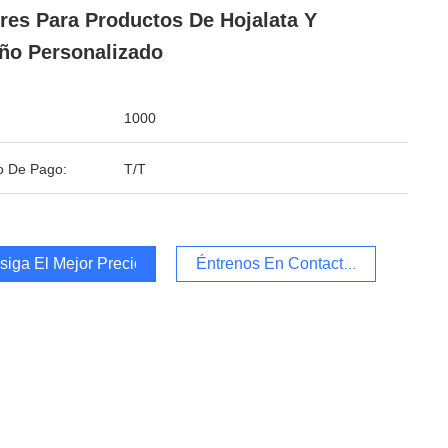
res Para Productos De Hojalata Y
ño Personalizado
1000
o De Pago:
T/T
iga El Mejor Precio
Éntrenos En Contacto Con