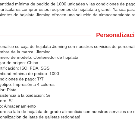
antidad mínima de pedido de 1000 unidades y las condiciones de pag
particulares comprar estos recipientes de hojalata a granel. Ya sea par
pientes de hojalata Jieming ofrecen una solución de almacenamiento re
Personalizaci
onalice su caja de hojalata Jieming con nuestros servicios de personal
mbre de la marca: Jieming
mero de modelo: Contenedor de hojalata
gar de origen: China
rtificación: ISO, FDA, SGS
ntidad mínima de pedido: 1000
ndiciones de pago: T/T
gotipo: Impresión a 4 colores
lor: Plata
sistencia a la oxidación: Sí
gero: Sí
o: Almacenamiento
ore su lata de hojalata de grado alimenticio con nuestros servicios de 
onalización de latas de galletas redondas!