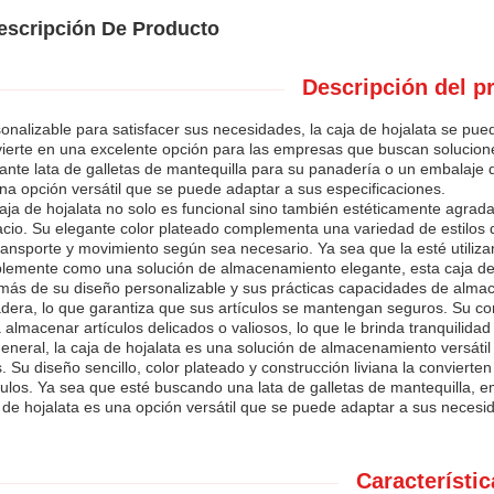
escripción De Producto
Descripción del p
onalizable para satisfacer sus necesidades, la caja de hojalata se pued
ierte en una excelente opción para las empresas que buscan solucio
ante lata de galletas de mantequilla para su panadería o un embalaje d
na opción versátil que se puede adaptar a sus especificaciones.
aja de hojalata no solo es funcional sino también estéticamente agrada
cio. Su elegante color plateado complementa una variedad de estilos de
ransporte y movimiento según sea necesario. Ya sea que la esté utiliz
lemente como una solución de almacenamiento elegante, esta caja de 
ás de su diseño personalizable y sus prácticas capacidades de almac
dera, lo que garantiza que sus artículos se mantengan seguros. Su con
 almacenar artículos delicados o valiosos, lo que le brinda tranquilida
eneral, la caja de hojalata es una solución de almacenamiento versáti
. Su diseño sencillo, color plateado y construcción liviana la conviert
culos. Ya sea que esté buscando una lata de galletas de mantequilla, e
 de hojalata es una opción versátil que se puede adaptar a sus necesi
Característic