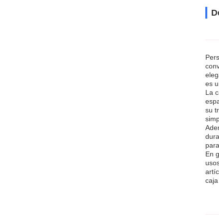
D
Pers
conv
eleg
es u
La c
espa
su t
simp
Adem
dura
para
En g
usos
artí
caja