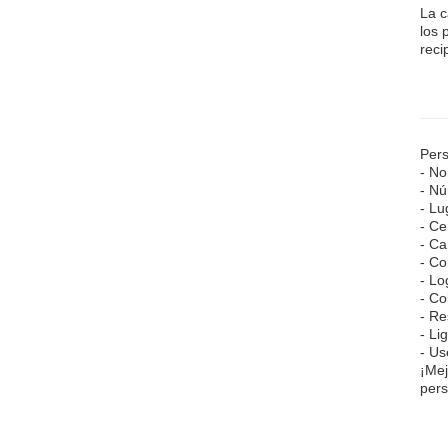
La c
los 
reci
Pers
- No
- Nú
- Lu
- Ce
- Ca
- Co
- Lo
- Co
- Re
- Li
- Us
¡Mej
pers