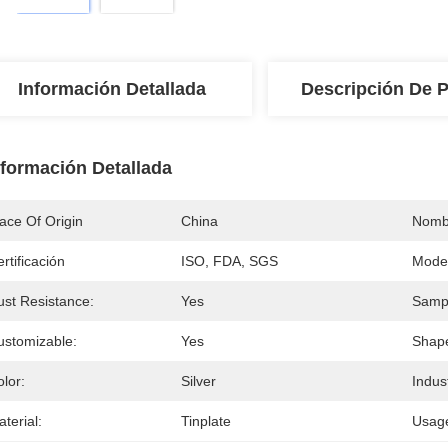
Información Detallada
Descripción De 
nformación Detallada
ace Of Origin
China
Nomb
rtificación
ISO, FDA, SGS
Mode
ust Resistance:
Yes
Samp
ustomizable:
Yes
Shap
lor:
Silver
Indus
terial:
Tinplate
Usag