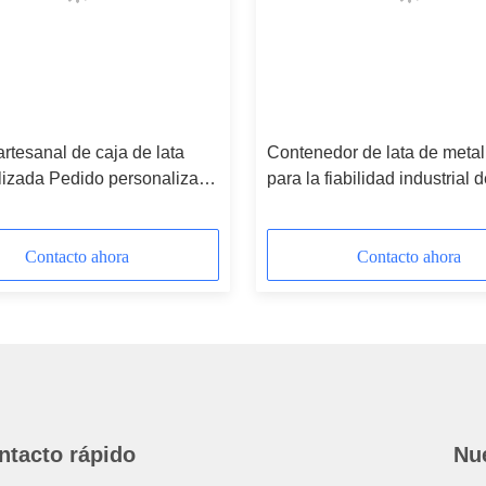
rtesanal de caja de lata
Contenedor de lata de metal
lizada Pedido personalizado
para la fiabilidad industrial d
e para la industria
artesanía de regalos
Contacto ahora
Contacto ahora
ntacto rápido
Nue