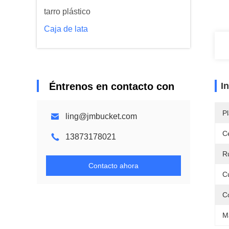
tarro plástico
Caja de lata
Éntrenos en contacto con
I
Pl
ling@jmbucket.com
Ce
13873178021
R
Contacto ahora
C
Co
Ma