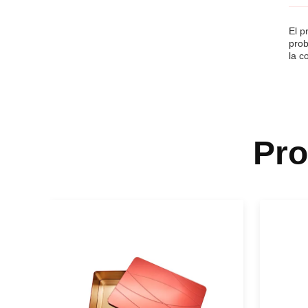
El p
prob
la c
Pr