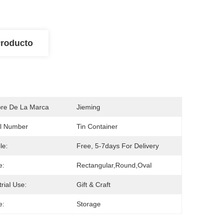
Producto
re De La Marca
Jieming
l Number
Tin Container
le:
Free, 5-7days For Delivery
e:
Rectangular,Round,Oval
trial Use:
Gift & Craft
e:
Storage