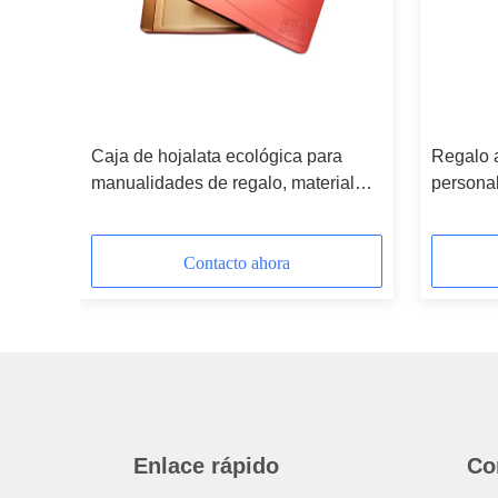
al
Caja de hojalata ecológica para
Regalo a
manualidades de regalo, material
persona
liso y ecológico
aceptabl
Contacto ahora
Enlace rápido
Co