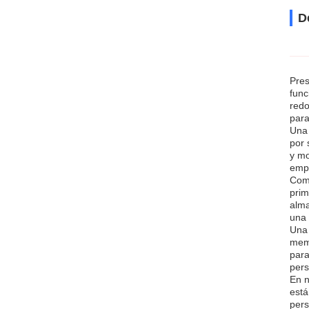
D
Pres
func
redo
para 
Una 
por 
y mo
empa
Como
prim
alma
una 
Una 
memo
para
pers
En n
está
pers