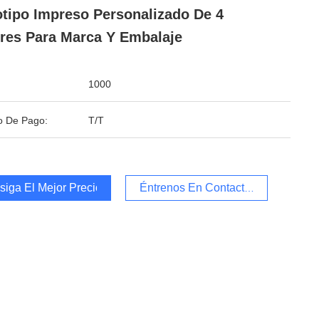
tipo Impreso Personalizado De 4
res Para Marca Y Embalaje
1000
o De Pago:
T/T
iga El Mejor Precio
Éntrenos En Contacto Con