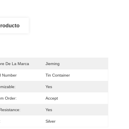
Producto
re De La Marca
Jieming
l Number
Tin Container
mizable:
Yes
om Order:
Accept
Resistance:
Yes
:
Silver