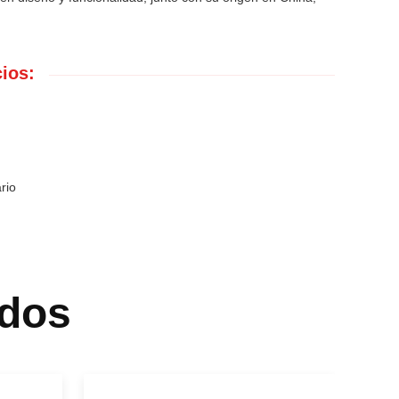
ios:
rio
dos