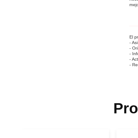
mejo
El p
- As
- Or
- In
- Ac
- Re
Pr