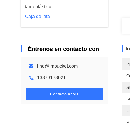
tarro plástico
Caja de lata
Éntrenos en contacto con
I
Pl
ling@jmbucket.com
Ce
13873178021
S
Contacto ahora
S
L
Ma