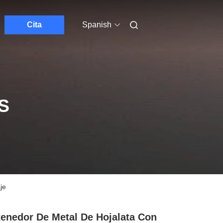
Cita
Spanish
S
je
enedor De Metal De Hojalata Con