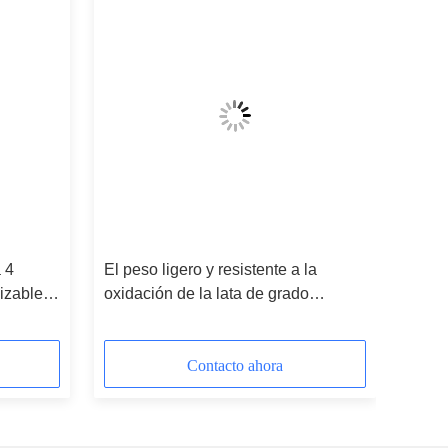
 4
El peso ligero y resistente a la
izable
oxidación de la lata de grado
alimenticio puede ser perfecto para
los requisitos del cliente
Contacto ahora