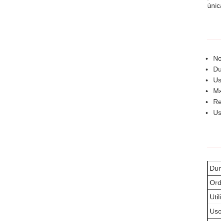
únic
No
Du
Us
Ma
Re
Us
Dur
Ord
Uti
Uso