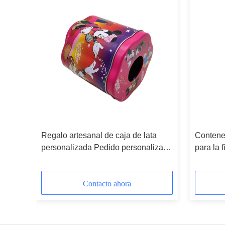
a
Regalo artesanal de caja de lata
Contened
al
personalizada Pedido personalizado
para la f
aceptable para la industria
artesaní
Contacto ahora