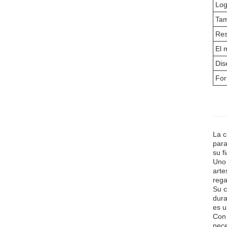
Log
Ta
Res
El 
Dis
For
La c
para
su f
Uno 
arte
rega
Su c
dura
es u
Con 
nece