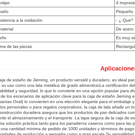
otipo
4 Impresi
maño
Pequeño
istencia a la oxidación
- ¿ Qué?
material
De acero
eño
Es muy si
ma de las piezas
Rectangul
Aplicacione
aja de estaño de Jieming, un producto versátil y duradero, es ideal pa
 su uso como una lata metálica de grado alimenticioLa certificación d
iabilidad y seguridad, lo que lo convierte en una opción popular para d
de los escenarios de aplicación clave para la caja de estaño Jieming 
sanías.Oval) lo convierten en una elección elegante para el embalaje 
los personales o para regalos corporativos, la caja de lata añade un t
onstrucción duradera asegura que los productos de pan delicados com
nte el almacenamiento y el transporte..La tapa segura de la caja de es
na solución práctica tanto para los panaderos caseros como para las 
una cantidad mínima de pedido de 1000 unidades y términos de pago d
sidades de producción a pequeña como a gran escala.Su versatilidad e