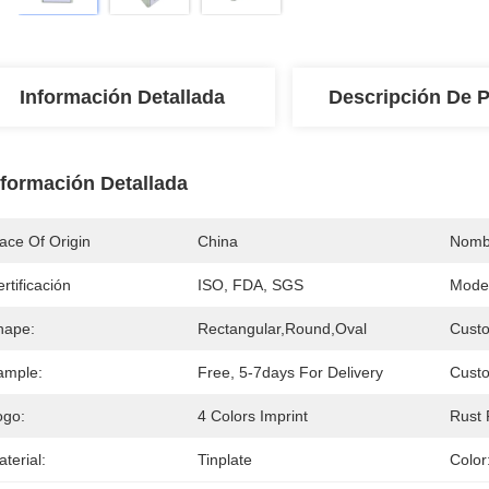
Información Detallada
Descripción De 
nformación Detallada
ace Of Origin
China
Nomb
rtificación
ISO, FDA, SGS
Mode
hape:
Rectangular,Round,Oval
Custo
ample:
Free, 5-7days For Delivery
Cust
ogo:
4 Colors Imprint
Rust 
terial:
Tinplate
Color