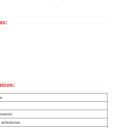
as:
nicos:
te
miento
 artesanías