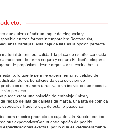
roducto:
era que quiera añadir un toque de elegancia y
isponible en tres formas intemporales: Rectangular,
equeñas baratijas, esta caja de lata es la opción perfecta
 material de primera calidad, la placa de estaño, conocida
s se almacenen de forma segura y segura.El diseño elegante
a gama de propósitos, desde organizar su cocina hasta
 estaño, lo que le permite experimentar su calidad de
sfrutar de los beneficios de esta solución de
productos de manera atractiva o un individuo que necesita
cción perfecta.
ión.puede crear una solución de embalaje única y
e regalo de lata de galletas de marca, una lata de comida
es especiales,Nuestra caja de estaño puede ser
os para nuestro producto de caja de lata.Nuestro equipo
ceda sus expectativasCon nuestra opción de pedido
us especificaciones exactas, por lo que es verdaderamente