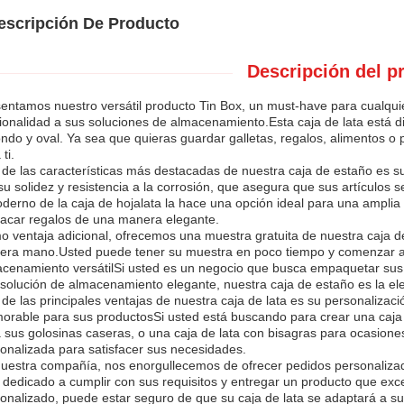
escripción De Producto
Descripción del p
entamos nuestro versátil producto Tin Box, un must-have para cualqui
ionalidad a sus soluciones de almacenamiento.Esta caja de lata está d
ndo y oval. Ya sea que quieras guardar galletas, regalos, alimentos o p
ti.
de las características más destacadas de nuestra caja de estaño es su
su solidez y resistencia a la corrosión, que asegura que sus artículo
derno de la caja de hojalata la hace una opción ideal para una ampli
car regalos de una manera elegante.
 ventaja adicional, ofrecemos una muestra gratuita de nuestra caja de
era mano.Usted puede tener su muestra en poco tiempo y comenzar a di
cenamiento versátilSi usted es un negocio que busca empaquetar sus 
solución de almacenamiento elegante, nuestra caja de estaño es la ele
de las principales ventajas de nuestra caja de lata es su personalizac
rable para sus productosSi usted está buscando para crear una caja d
 sus golosinas caseras, o una caja de lata con bisagras para ocasion
onalizada para satisfacer sus necesidades.
uestra compañía, nos enorgullecemos de ofrecer pedidos personalizad
 dedicado a cumplir con sus requisitos y entregar un producto que ex
onalizado, puede estar seguro de que su caja de lata se adaptará a s