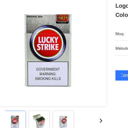
Logo
Colo
Moq:
Métod
Cons