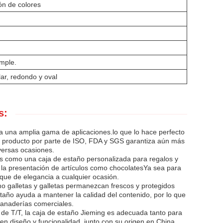
ón de colores
mple.
ar, redondo y oval
s:
ra una amplia gama de aplicaciones.lo que lo hace perfecto
el producto por parte de ISO, FDA y SGS garantiza aún más
iversas ocasiones.
es como una caja de estaño personalizada para regalos y
y la presentación de artículos como chocolatesYa sea para
oque de elegancia a cualquier ocasión.
o galletas y galletas permanezcan frescos y protegidos
taño ayuda a mantener la calidad del contenido, por lo que
panaderías comerciales.
e T/T, la caja de estaño Jieming es adecuada tanto para
n diseño y funcionalidad, junto con su origen en China,