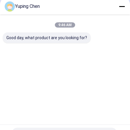
Yuping Chen
Nuestras Categorías
9:46 AM
Good day, what product are you looking for?
Cubo plástico
Cubos plásticos de 5
Cubo plástico 
redondo
galones
cuadrado
Inicio
Mapa del
Contactar
Desktop
Sitio
Ahora
Site
mapa del sitio
Políticas de privacidad
Calidad
Cubo plástico redondo
Fábrica De China.Copyright © 2026
Hunan Jieming Plastics Industrial Co., Ltd.. All Rights Reserved.