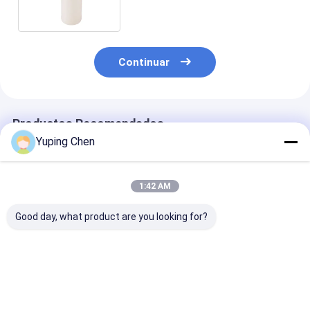
Continuar
Productos Recomendados
Yuping Chen
1:42 AM
Good day, what product are you looking for?
Botella de PET para
Botella desechable
Botellas de jug
bebidas y jugos de
de PET de 100 ml
transparentes
calidad alimentaria
para jarabe de
desechables d
de 500 ml de
ciruela agria
grado alimenti
capacidad con tapa
200 ¥ 500 ml
Mejor precio
Mejor precio
Mejor pre