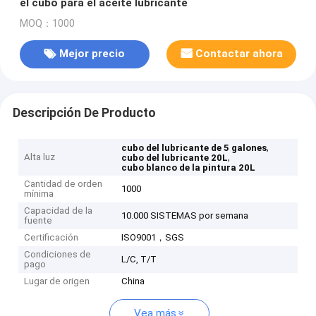
el cubo para el aceite lubricante
MOQ：1000
Mejor precio
Contactar ahora
Descripción De Producto
,
cubo del lubricante de 5 galones
Alta luz
,
cubo del lubricante 20L
cubo blanco de la pintura 20L
Cantidad de orden
1000
mínima
Capacidad de la
10.000 SISTEMAS por semana
fuente
Certificación
ISO9001，SGS
Condiciones de
L/C, T/T
pago
Lugar de origen
China
Vea más