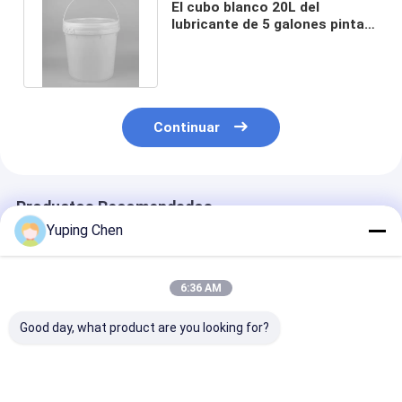
El cubo blanco 20L del
lubricante de 5 galones pinta
el cubo para el aceite
lubricante
Continuar
Productos Recomendados
Yuping Chen
6:36 AM
Good day, what product are you looking for?
cubo plástico del
20L PP capacidad
Se trata de un 
aceite de la
del sello de Pail Lid
de material de