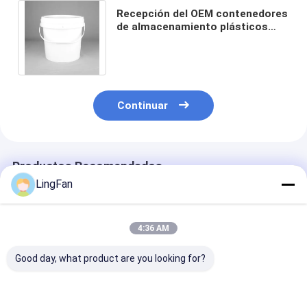
Recepción del OEM contenedores
de almacenamiento plásticos
Pail With Lid blanca de la pintura
de 9 litros
Continuar
Productos Recomendados
LingFan
4:36 AM
Good day, what product are you looking for?
Cubo plástico
Cubos de plástico
Serigrafía/Tr