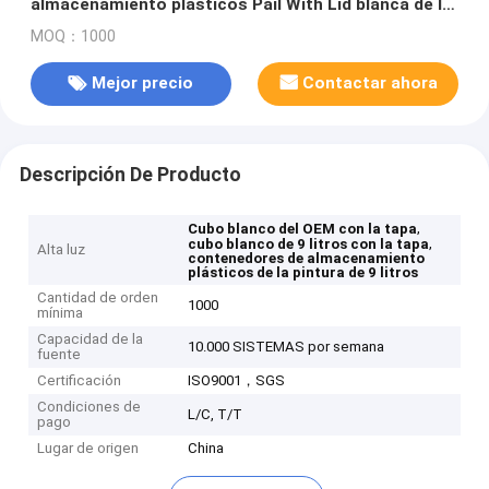
almacenamiento plásticos Pail With Lid blanca de la
pintura de 9 litros
MOQ：1000
Mejor precio
Contactar ahora
Descripción De Producto
,
Cubo blanco del OEM con la tapa
,
cubo blanco de 9 litros con la tapa
Alta luz
contenedores de almacenamiento
plásticos de la pintura de 9 litros
Cantidad de orden
1000
mínima
Capacidad de la
10.000 SISTEMAS por semana
fuente
Certificación
ISO9001，SGS
Condiciones de
L/C, T/T
pago
Lugar de origen
China